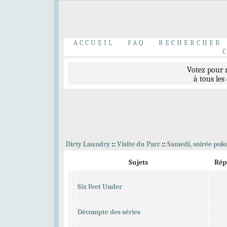
Bravo à nos t
Elliott Peterson
,
C
ACCUEIL
FAQ
RECHERCHER
Votez pour
à tous les
Bienvenue 
Dirty Laundry
::
Visite du Parc
::
Samedi, soirée pok
Sujets
Rép
Six Feet Under
Inscrivez-vous au
Décompte des séries
Et venez accueillir l