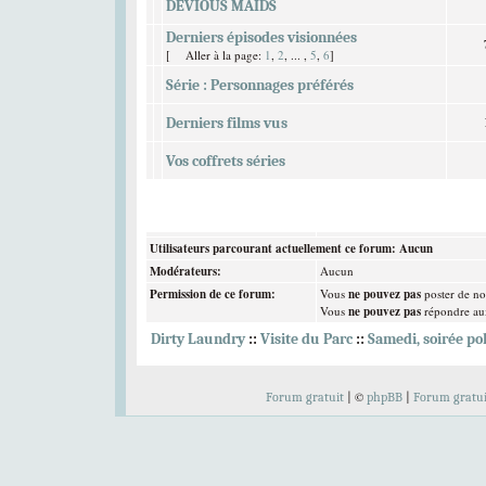
DEVIOUS MAIDS
Derniers épisodes visionnées
[
Aller à la page:
1
,
2
, ... ,
5
,
6
]
Série : Personnages préférés
Bravo à nos t
Derniers films vus
Elliott Peterson
,
C
Vos coffrets séries
Utilisateurs parcourant actuellement ce forum: Aucun
Votez pour
Modérateurs:
Aucun
à tous les
Permission de ce forum:
Vous
ne pouvez pas
poster de no
Vous
ne pouvez pas
répondre aux
Dirty Laundry
::
Visite du Parc
::
Samedi, soirée po
©
Forum gratuit
|
phpBB
|
Forum gratui
Bienvenue 