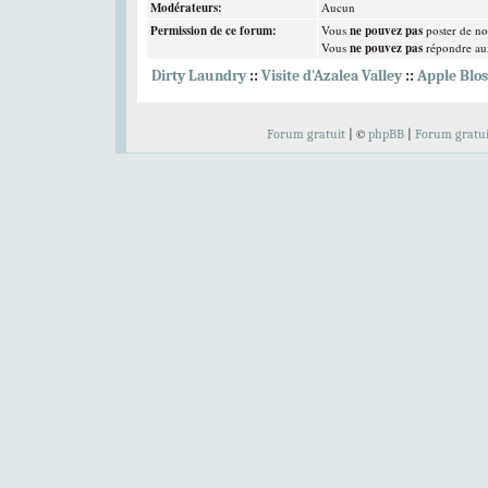
Modérateurs:
Aucun
Permission de ce forum:
Vous
ne pouvez pas
poster de no
Vous
ne pouvez pas
répondre aux
Dirty Laundry
::
Visite d'Azalea Valley
::
Apple Blos
Bravo à nos t
Elliott Peterson
,
C
©
Forum gratuit
|
phpBB
|
Forum gratui
Votez pour
à tous les
Bienvenue 