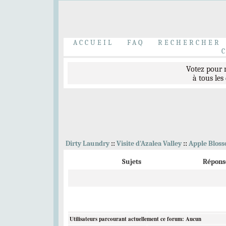
Bravo à nos t
Elliott Peterson
,
C
ACCUEIL
FAQ
RECHERCHER
Votez pour
à tous les
Bienvenue 
Dirty Laundry
::
Visite d'Azalea Valley
::
Apple Bloss
Sujets
Répons
Inscrivez-vous au
Et venez accueillir l
Utilisateurs parcourant actuellement ce forum: Aucun