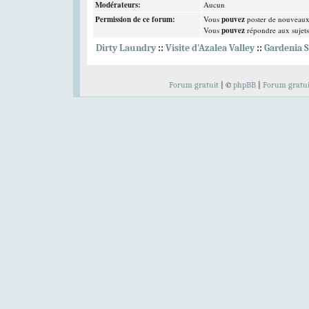
Modérateurs:
Aucun
Permission de ce forum:
Vous
pouvez
poster de nouveaux
Vous
pouvez
répondre aux sujet
Dirty Laundry
::
Visite d'Azalea Valley
::
Gardenia S
Bravo à nos t
Elliott Peterson
,
C
©
Forum gratuit
|
phpBB
|
Forum gratui
Votez pour
à tous les
Bienvenue 