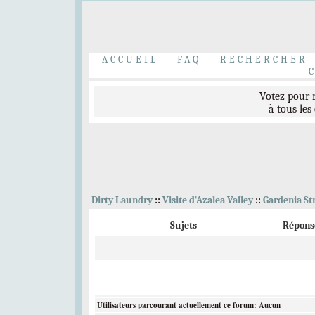
Bravo à nos t
Elliott Peterson
,
C
ACCUEIL
FAQ
RECHERCHER
Votez pour
à tous les
Bienvenue 
Dirty Laundry
::
Visite d'Azalea Valley
::
Gardenia St
Sujets
Répons
Inscrivez-vous au
Et venez accueillir l
Utilisateurs parcourant actuellement ce forum: Aucun