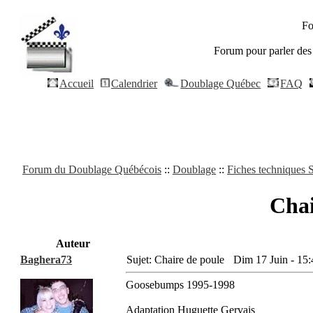
Fo
Forum pour parler des 
Accueil
Calendrier
Doublage Québec
FAQ
Forum du Doublage Québécois
::
Doublage
::
Fiches techniques S
Chai
Auteur
Baghera73
Sujet: Chaire de poule
Dim 17 Juin - 15:
Goosebumps 1995-1998
Adaptation Huguette Gervais