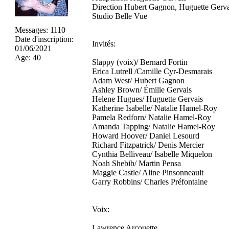
Direction Hubert Gagnon, Huguette Gerva
Studio Belle Vue
Messages
:
1110
Date d'inscription
:
Invités:
01/06/2021
Age
:
40
Slappy (voix)/ Bernard Fortin
Erica Lutrell /Camille Cyr-Desmarais
Adam West/ Hubert Gagnon
Ashley Brown/ Émilie Gervais
Helene Hugues/ Huguette Gervais
Katherine Isabelle/ Natalie Hamel-Roy
Pamela Redforn/ Natalie Hamel-Roy
Amanda Tapping/ Natalie Hamel-Roy
Howard Hoover/ Daniel Lesourd
Richard Fitzpatrick/ Denis Mercier
Cynthia Belliveau/ Isabelle Miquelon
Noah Shebib/ Martin Pensa
Maggie Castle/ Aline Pinsonneault
Garry Robbins/ Charles Préfontaine
Voix:
Lawrence Arcouette