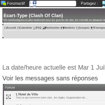
Partagez :
Forumactif
Ecart-Type (Clash Of Clan)
On communiquera ici plus facilement pour les guerres de clan, les conseils en attaques et
Accueil
Calendrier
FAQ
Rechercher
Membres
Groupes
S'enregis
La date/heure actuelle est Mar 1 Jui
Voir les messages sans réponses
FORUM
L'Hotel de Ville
Tout ce qui concerne notre clan , les règles, l'organisation etc ..