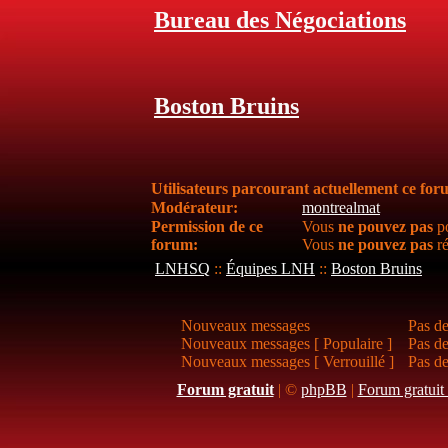
Bureau des Négociations
Boston Bruins
Utilisateurs parcourant actuellement ce fo
Modérateur:
montrealmat
Permission de ce
Vous
ne pouvez pas
po
forum:
Vous
ne pouvez pas
ré
LNHSQ
::
Équipes LNH
::
Boston Bruins
Nouveaux messages
Pas d
Nouveaux messages [ Populaire ]
Pas de
Nouveaux messages [ Verrouillé ]
Pas de
Forum gratuit
|
©
phpBB
|
Forum gratuit 