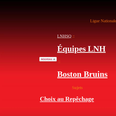
Ligue National
LNHSQ
::
Équipes LNH
::
Boston Bruins
Sujets
Choix au Repêchage