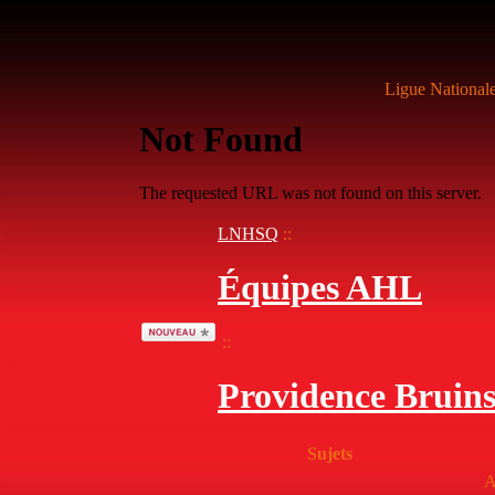
Ligue National
LNHSQ
::
Équipes AHL
::
Providence Bruin
Sujets
A