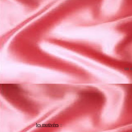
un e
les motivées
::