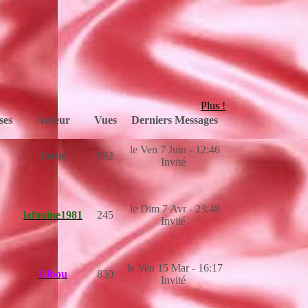
Plus !
ses
Auteur
Vues
Derniers Messages
le Ven 7 Juin - 12:46
Invité
882
Invité
le Dim 7 Avr - 23:48
lafouine1981
245
Invité
le Ven 15 Mar - 16:17
Gibou
830
Invité