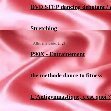
DVD STEP dancing debutant / 
Stretching
[
Aller à la page:
1
,
2
]
P90X - Entrainement
the methode dance to fitness
L'Antigymnastique, c'est quoi ?