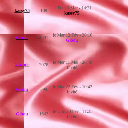
le Dim 3 Mar - 14:31
kassy75
108
kassy75
le Mar 12 Fév - 20:10
Gibou
1091
Gibou
le Mer 11 Mai - 20:49
Mannie
2078
Invité
le Mar 22 Fév - 10:42
Gibou
399
Invité
le Dim 20 Fév - 11:35
Gibou
1643
Invité