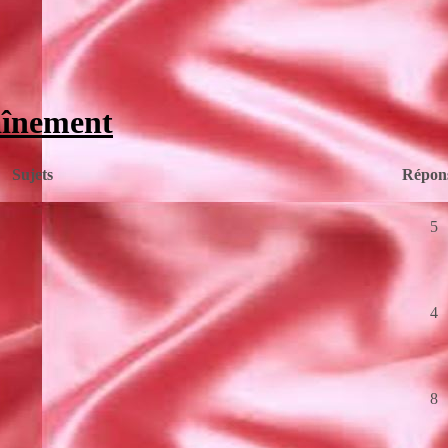
aînement
Sujets
Répon
5
4
8