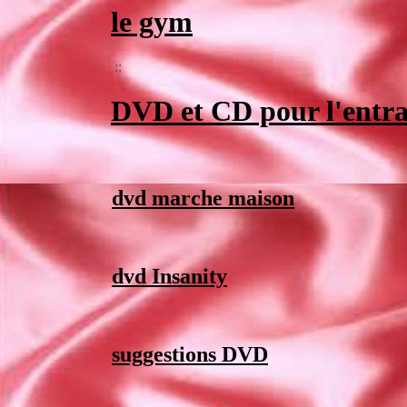
le gym
::
DVD et CD pour l'entr
dvd marche maison
dvd Insanity
suggestions DVD