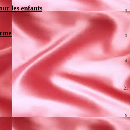
our les enfants
9
orme
0
4
21
6