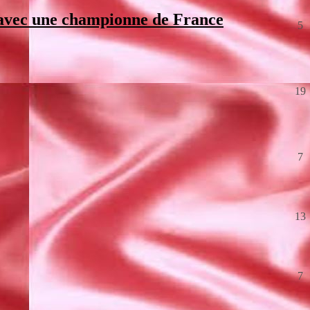
avec une championne de France
5
19
7
13
7