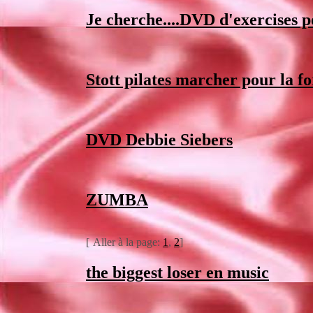
Je cherche....DVD d'exercises p
Stott pilates marcher pour la f
DVD Debbie Siebers
ZUMBA
[
Aller à la page:
1
,
2
]
the biggest loser en music