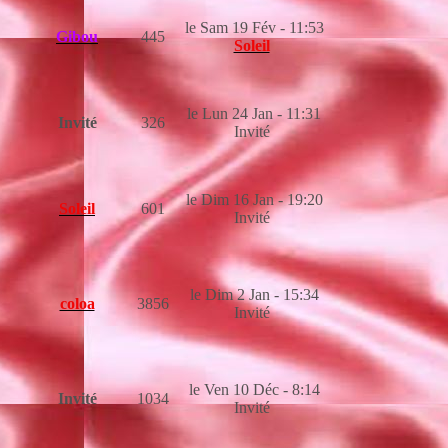
le Sam 19 Fév - 11:53
Gibou
445
Soleil
le Lun 24 Jan - 11:31
Invité
326
Invité
le Dim 16 Jan - 19:20
Soleil
601
Invité
le Dim 2 Jan - 15:34
coloa
3856
Invité
le Ven 10 Déc - 8:14
Invité
1034
Invité