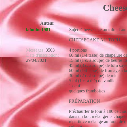
Cheese
Auteur
lafouine1981
Sujet: Cheesecake au tofu
Lun 
CHEESECAKE AU TOFU
Messages
:
3503
4 portions
Date d'inscription
:
60 ml (1/4 tasse) de chapelure d
29/04/2021
15 ml (1 c. à soupe) de beurre fo
45 ml (3 c. à soupe) de tofu soy
60 ml (1/4 tasse) de fromage à l
30 ml (2 c. à soupe) de miel
5 ml (1 c. à thé) de vanille
1 oeuf
quelques framboises
PRÉPARATION
Préchauffer le four à 180 celcius
dans un bol, mélanger la chapelu
répartir ce mélange au fond de qu
cuillère.