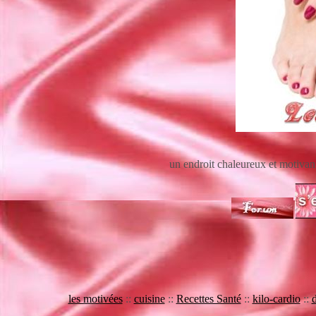
un endroit chaleureux et motivan
les motivées
::
cuisine
::
Recettes Santé
::
kilo-cardio
::
d