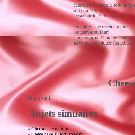
dans un bol, battre le tofu, le fr
soit lisse et homogène.
verser sur le fond de chapelure.
On adore cette recette, même sans
longtemps au four!
cuire environ 20 minutes ou jusq
servir avec quelques framobises.
_________________
Cheese
Page
1
sur
1
Sujets similaires
»
Cheesecake au tofu
»
Chese cake au tofu soyeux