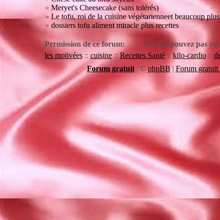
»
Meryet's Cheesecake (sans tolérés)
»
Le tofu, roi de la cuisine végétarienneet beaucoup plus
»
dossiers tofu aliment miracle plus recettes
Permission de ce forum:
Vous
ne pouvez pas
rép
les motivées
::
cuisine
::
Recettes Santé
::
kilo-cardio
::
de
Forum gratuit
|
©
phpBB
|
Forum gratuit 