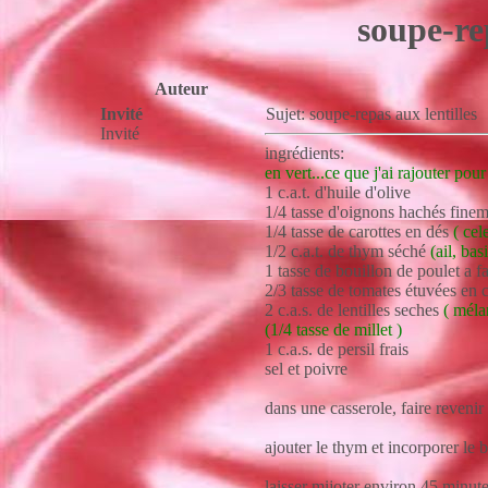
soupe-rep
Auteur
Invité
Sujet: soupe-repas aux lentille
Invité
ingrédients:
en vert...ce que j'ai rajouter pou
1 c.a.t. d'huile d'olive
1/4 tasse d'oignons hachés fine
1/4 tasse de carottes en dés
( cele
1/2 c.a.t. de thym séché
(ail, basi
1 tasse de bouillon de poulet a f
2/3 tasse de tomates étuvées en 
2 c.a.s. de lentilles seches
( méla
(1/4 tasse de millet )
1 c.a.s. de persil frais
sel et poivre
dans une casserole, faire revenir 
ajouter le thym et incorporer le bo
laisser mijoter environ 45 minutes