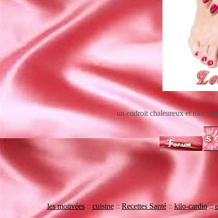
un endroit chaleureux et motivan
les motivées
::
cuisine
::
Recettes Santé
::
kilo-cardio
::
e