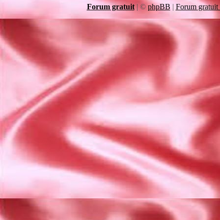
Forum gratuit
|
©
phpBB
|
Forum gratuit 