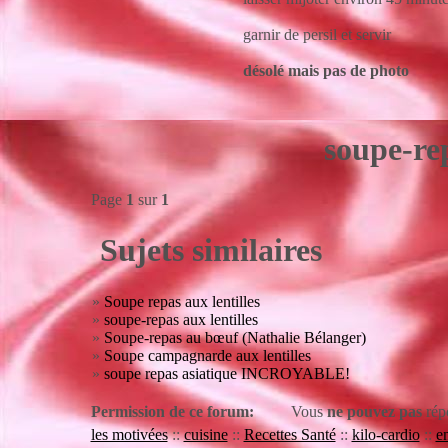
garnir de persil et servir
désolé mais pas de photo
soupe-rep
Page
1
sur
1
Sujets similaires
»
Soupe repas aux lentilles
»
soupe-repas aux lentilles
»
Soupe-repas au bœuf (Nathalie Bélanger)
»
Soupe campagnarde aux lentilles
»
soupe repas asiatique INCROYABLE!
Permission de ce forum:
Vous
ne pouvez pas
rép
les motivées
::
cuisine
::
Recettes Santé
::
kilo-cardio
::
en