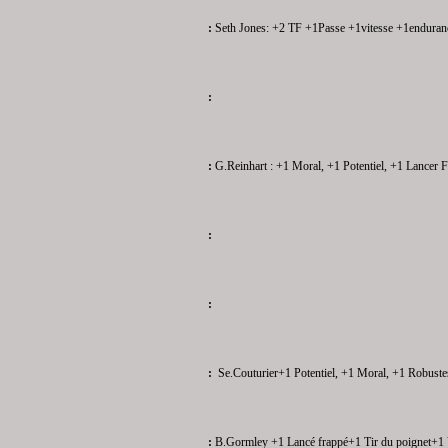
:
Seth Jones: +2 TF +1Passe +1vitesse +1enduran
:
:
G.Reinhart : +1 Moral, +1 Potentiel, +1 Lancer 
:
:
:
Se.Couturier
+1 Potentiel, +1 Moral, +1 Robust
:
B.Gormley
+1 Lancé frappé
+1 Tir du poignet
+1 