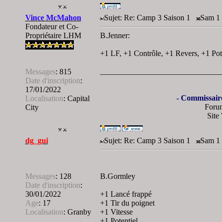
Vince McMahon
Sujet: Re: Camp 3 Saison 1
Sam 1 
Fondateur et Co-
Propriétaire LHM
B.Jenner:
+1 LF, +1 Contrôle, +1 Revers, +1 Pot
______________________________
Messages
:
815
Date d'inscription
:
17/01/2022
- Commissair
Localisation
:
Capital
Foru
City
Site
dg_gui
Sujet: Re: Camp 3 Saison 1
Sam 1 
Messages
:
128
B.Gormley
Date d'inscription
:
30/01/2022
+1 Lancé frappé
Age
:
17
+1 Tir du poignet
Localisation
:
Granby
+1 Vitesse
+1 Potentiel