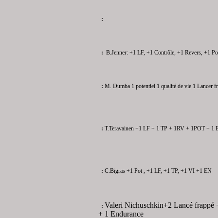
:
:
B.Jenner:
+1 LF, +1 Contrôle, +1 Revers, +1 Pot
:
M. Dumba
1 potentiel
1 qualité de vie
1 Lancer f
:
T.Teravainen
+1 LF + 1 TP + 1RV + 1POT + 1 E
:
C.Bigras
+1 Pot , +1 LF, +1 TP, +1 VI +1 EN
Valeri Nichuschkin+2 Lancé frappé +
:
+ 1 Endurance