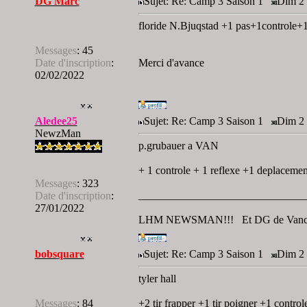
DG Marc
Sujet: Re: Camp 3 Saison 1
Dim 2 
floride N.Bjuqstad +1 pas+1controle+1
Messages
:
45
Date d'inscription
:
Merci d'avance
02/02/2022
Aledee25
Sujet: Re: Camp 3 Saison 1
Dim 2 
NewzMan
p.grubauer a VAN
+ 1 controle + 1 reflexe +1 deplacemen
Messages
:
323
______________________________
Date d'inscription
:
27/01/2022
LHM NEWSMAN!!! Et DG de Vanco
bobsquare
Sujet: Re: Camp 3 Saison 1
Dim 2 
tyler hall
Messages
:
84
+2 tir frapper +1 tir poigner +1 control