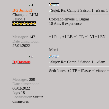
DG Junior1
Sujet: Re: Camp 3 Saison 1
Sam 1 
Champion LHM
Saison 1
Colorado envoie C.Bigras
18 Ans, 0 experience.
+1 Pot , +1 LF, +1 TP, +1 VI +1 EN
Messages
:
147
Date d'inscription
:
27/01/2022
Merci
DgDastous
Sujet: Re: Camp 3 Saison 1
Sam 1 
Seth Jones: +2 TF +1Passe +1vitesse 
Messages
:
289
Date d'inscription
:
06/02/2022
Age
:
18
Localisation
:
Sur un
dinausores