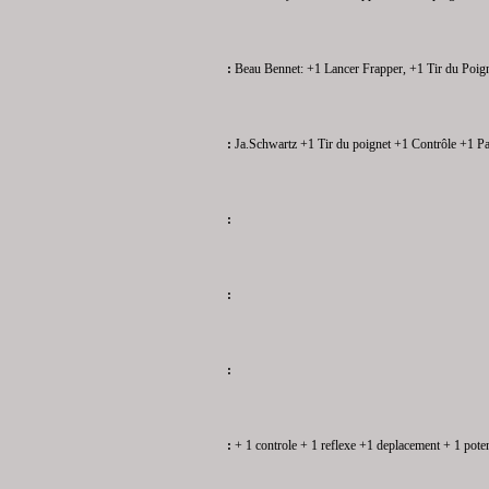
:
Beau Bennet:
+1 Lancer Frapper, +1 Tir du Poign
:
Ja.Schwartz
+1 Tir du poignet
+1 Contrôle
+1 P
:
:
:
:
+ 1 controle + 1 reflexe +1 deplacement + 1 poten