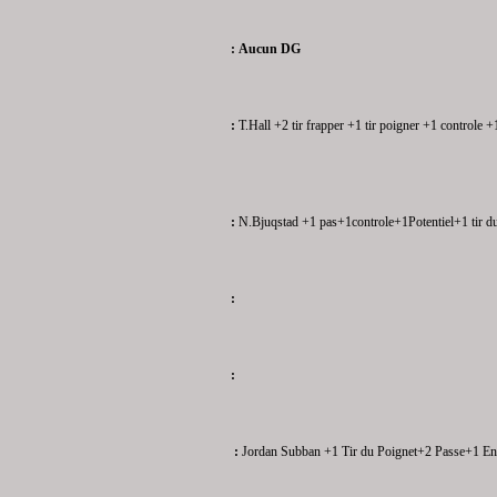
:
Aucun DG
:
T.Hall
+2 tir frapper +1 tir poigner +1 controle 
:
N.Bjuqstad +1 pas+1controle+1Potentiel+1 tir d
:
:
:
Jordan Subban
+1 Tir du Poignet
+2 Passe
+1 En