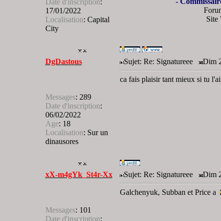
- Commissair
Date d'inscription
:
Foru
17/01/2022
Site
Localisation
:
Capital
City
DgDastous
Sujet: Re: Signatureee
Dim 2
ca fais plaisir tant mieux si tu l'
Messages
:
289
Date d'inscription
:
06/02/2022
Age
:
18
Localisation
:
Sur un
dinausores
xX-m4gYk_St4r-Xx
Sujet: Re: Signatureee
Dim 2
Galchenyuk, Subban et Price a
Messages
:
101
Date d'inscription
: