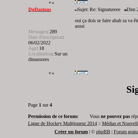
DgDastous
Sujet: Re: Signatureee
Dim 2
oui ça dois se faire ahah sa va 
aussi
Messages
:
289
Date d'inscription
:
06/02/2022
Age
:
18
Localisation
:
Sur un
dinausores
Si
Page
1
sur
4
Permission de ce forum:
Vous
ne pouvez pas
rép
Ligue de Hockey Multijoueur 2014
::
Médias et Nouvell
Créer un forum
|
©
phpBB
|
Forum gratui