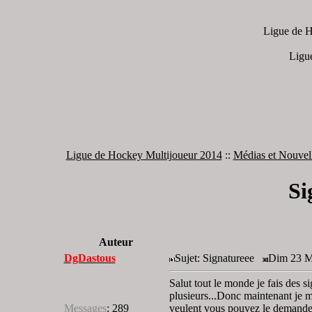
Ligue de H
Ligu
Ligue de Hockey Multijoueur 2014
::
Médias et Nouvel
Si
Auteur
DgDastous
Sujet: Signatureee
Dim 23 Ma
Salut tout le monde je fais des s
plusieurs...Donc maintenant je me
Messages
:
289
veulent vous pouvez le demandez 