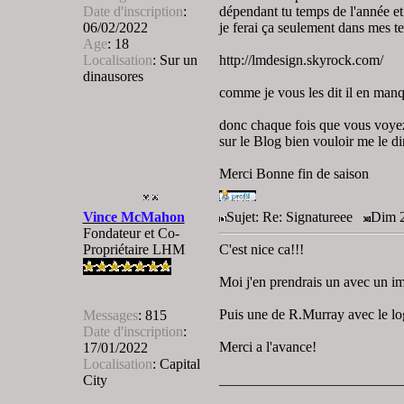
Date d'inscription
:
dépendant tu temps de l'année et d
06/02/2022
je ferai ça seulement dans mes tem
Age
:
18
Localisation
:
Sur un
http://lmdesign.skyrock.com/
dinausores
comme je vous les dit il en manq
donc chaque fois que vous voye
sur le Blog bien vouloir me le di
Merci Bonne fin de saison
Vince McMahon
Sujet: Re: Signatureee
Dim 2
Fondateur et Co-
Propriétaire LHM
C'est nice ca!!!
Moi j'en prendrais un avec un 
Puis une de R.Murray avec le lo
Messages
:
815
Date d'inscription
:
Merci a l'avance!
17/01/2022
Localisation
:
Capital
_________________________
City