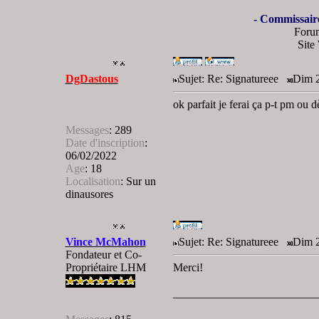
- Commissair
Foru
Site
DgDastous
Sujet: Re: Signatureee
Dim 2
ok parfait je ferai ça p-t pm ou 
Messages
:
289
Date d'inscription
:
06/02/2022
Age
:
18
Localisation
:
Sur un
dinausores
Vince McMahon
Sujet: Re: Signatureee
Dim 2
Fondateur et Co-
Propriétaire LHM
Merci!
_________________________