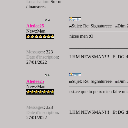
Localisation
:
Sur un
dinausores
Aledee25
Sujet: Re: Signatureee
Dim 2
NewzMan
nicee men :O
_________________________
Messages
:
323
LHM NEWSMAN!!! Et DG de 
Date d'inscription
:
27/01/2022
Aledee25
Sujet: Re: Signatureee
Dim 2
NewzMan
est-ce que tu peux m'en faire u
_________________________
Messages
:
323
LHM NEWSMAN!!! Et DG de 
Date d'inscription
:
27/01/2022