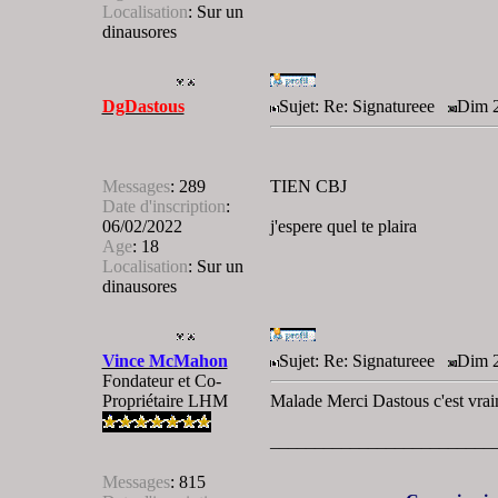
Localisation
:
Sur un
dinausores
DgDastous
Sujet: Re: Signatureee
Dim 2
Messages
:
289
TIEN CBJ
Date d'inscription
:
06/02/2022
j'espere quel te plaira
Age
:
18
Localisation
:
Sur un
dinausores
Vince McMahon
Sujet: Re: Signatureee
Dim 2
Fondateur et Co-
Propriétaire LHM
Malade Merci Dastous c'est vraim
_________________________
Messages
:
815