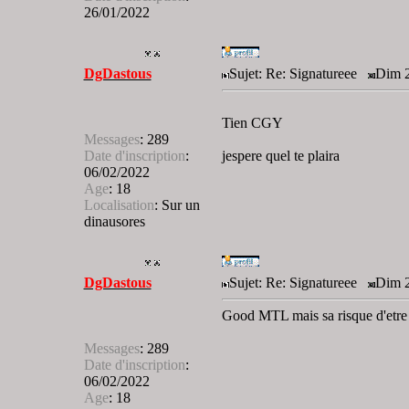
26/01/2022
DgDastous
Sujet: Re: Signatureee
Dim 2
Tien CGY
Messages
:
289
Date d'inscription
:
jespere quel te plaira
06/02/2022
Age
:
18
Localisation
:
Sur un
dinausores
DgDastous
Sujet: Re: Signatureee
Dim 2
Good MTL mais sa risque d'etre p
Messages
:
289
Date d'inscription
:
06/02/2022
Age
:
18