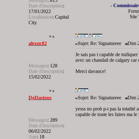
Messages
:
815
- Commissair
Date d'inscription
:
Foru
17/01/2022
Site
Localisation
:
Capital
City
alexqc82
Sujet: Re: Signatureee
Dim 2
Je sais pas t capable de trafique
avec un chandail de calgary car
Messages
:
128
Date d'inscription
:
Merci davance!
15/02/2022
DgDastous
Sujet: Re: Signatureee
Dim 2
yesss no prob p-t pas la totalité
capable de toute les faires ma le
Messages
:
289
Date d'inscription
:
06/02/2022
Age
:
18