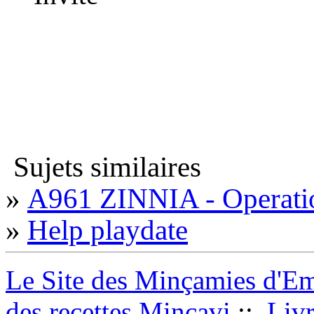
Sujets similaires
»
A961 ZINNIA - Operatio
»
Help playdate
Le Site des Minçamies d'E
des recettes Minçavi
::
Livre