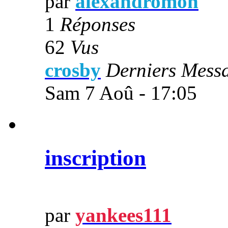
par
alexandromon
1
Réponses
62
Vus
crosby
Derniers Mess
Sam 7 Aoû - 17:05
inscription
par
yankees111