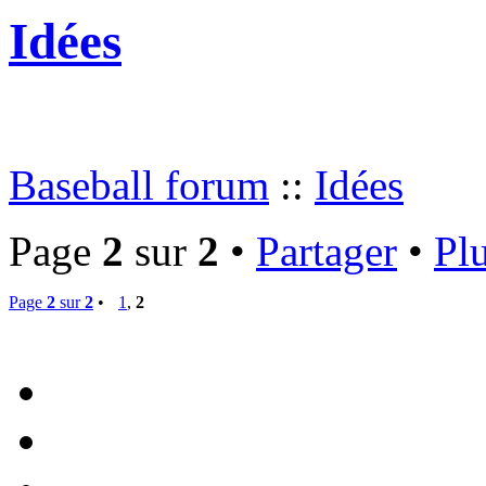
Idées
Baseball forum
::
Idées
Page
2
sur
2
•
Partager
•
Plu
Page
2
sur
2
•
1
,
2