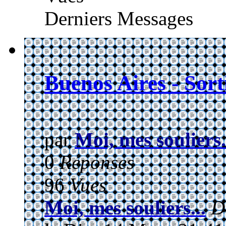
Derniers Messages
Buenos Aires - Sort
par
Moi, mes souliers.
0
Réponses
96
Vues
Moi, mes souliers...
D