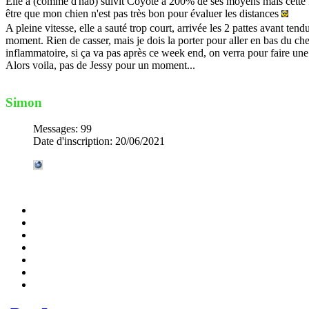
Elle a (comme d'hab) suivit Coyote à 200% de ses moyens mais cette fo
être que mon chien n'est pas très bon pour évaluer les distances
A pleine vitesse, elle a sauté trop court, arrivée les 2 pattes avant ten
moment. Rien de casser, mais je dois la porter pour aller en bas du chemi
inflammatoire, si ça va pas après ce week end, on verra pour faire une r
Alors voila, pas de Jessy pour un moment...
Simon
Messages
:
99
Date d'inscription
:
20/06/2021