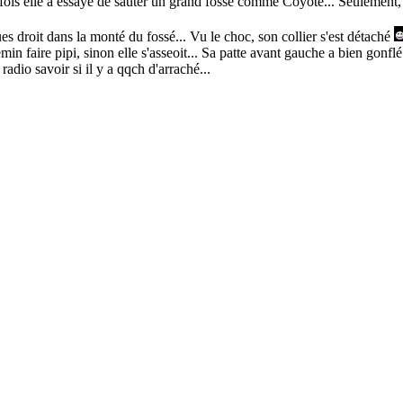
is elle a essayé de sauter un grand fossé comme Coyote... Seulement, cer
dues droit dans la monté du fossé... Vu le choc, son collier s'est détaché
n faire pipi, sinon elle s'asseoit... Sa patte avant gauche a bien gonflé 
adio savoir si il y a qqch d'arraché...