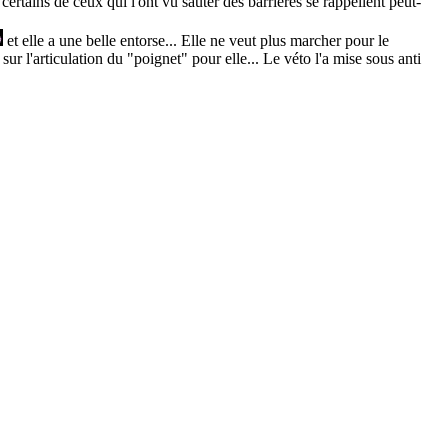
tains de ceux qui l'ont vu sauter des barrières se rappellent peut-
et elle a une belle entorse... Elle ne veut plus marcher pour le
sur l'articulation du "poignet" pour elle... Le véto l'a mise sous anti