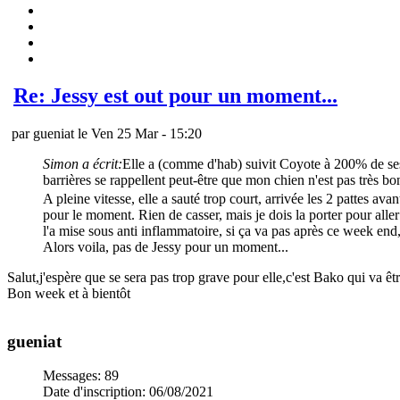
Re: Jessy est out pour un moment...
par gueniat le Ven 25 Mar - 15:20
Simon a écrit:
Elle a (comme d'hab) suivit Coyote à 200% de ses
barrières se rappellent peut-être que mon chien n'est pas très b
A pleine vitesse, elle a sauté trop court, arrivée les 2 pattes av
pour le moment. Rien de casser, mais je dois la porter pour aller 
l'a mise sous anti inflammatoire, si ça va pas après ce week end, 
Alors voila, pas de Jessy pour un moment...
Salut,j'espère que se sera pas trop grave pour elle,c'est Bako qui va ê
Bon week et à bientôt
gueniat
Messages
:
89
Date d'inscription
:
06/08/2021