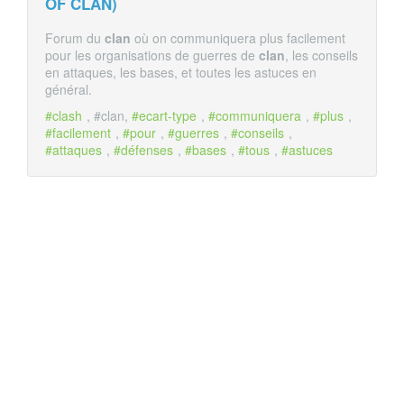
OF
CLAN
)
Forum du
clan
où on communiquera plus facilement
pour les organisations de guerres de
clan
, les conseils
en attaques, les bases, et toutes les astuces en
général.
#clash
, #clan,
#ecart-type
,
#communiquera
,
#plus
,
#facilement
,
#pour
,
#guerres
,
#conseils
,
#attaques
,
#défenses
,
#bases
,
#tous
,
#astuces