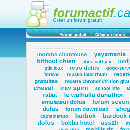
forumactif
.c
Créer un forum gratuit
Forum gratuit
Créer un forum
yayamania
morane chanteuse
bitboul chien
nedj
chez cathy x
retro dofus
gtia jeux
gogo-serv
recet
muska faux rhum
forever
gratuites
recette chrononutrition grat
cheval
trav spirit
e
school info
le walhalla danathor
rabat
forum seven 
emulateur dofus
sho
dofus
forum download
barbok
bardock 
captainaruto
dofus
ass2h
bobba hotel
m
mobilis.dz
for
jeux gtia