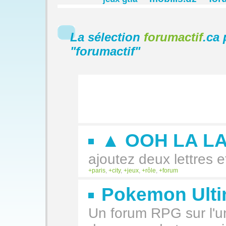
La sélection
forumactif
.ca 
"
forumactif
"
▲ OOH LA LA
ajoutez deux lettres et
paris
,
city
,
jeux
,
rôle
,
forum
Pokemon Ulti
Un forum RPG sur l'u