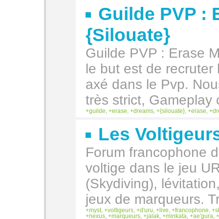
Guilde PVP :
{Silouate}
Guilde PVP : Erase M
le but est de recruter
axé dans le Pvp. Nou
très strict, Gameplay
guilde
,
erase
,
dreams
,
{silouate}
,
erase
,
d
Les Voltigeur
Forum francophone de
voltige dans le jeu 
(Skydiving), lévitatio
jeux de marqueurs. Tr
myst
,
voltigeurs
,
d'uru
,
live
,
francophone
,
s
nexus
,
marqueurs
,
jalak
,
minkata
,
ae'gura
,