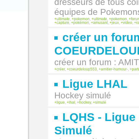
dresseurs de tous coi
équipes de Pokemon
ultimate
,
pokemon
,
ultimate
,
pokemon
,
foru
capture
,
pokémon
,
amusant
,
jeux
,
video
,
r
créer un foru
COEURDELOU
créer un forum : A
créer
,
coeurdeloup553
,
amitier-humour-
,
part
Ligue LHAL
Hockey simulé
ligue
,
lhal
,
hockey
,
simulé
LQHS - Ligue
Simulé