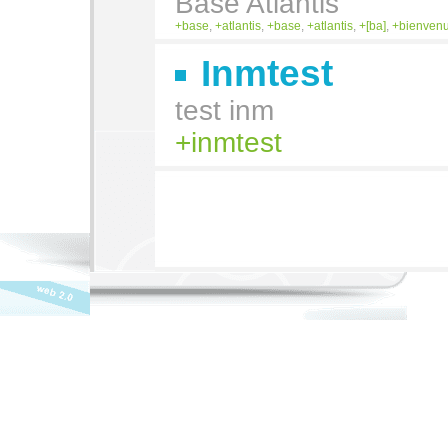
Base Atlantis
base
,
atlantis
,
base
,
atlantis
,
[ba]
,
bienven
Inmtest
test inm
inmtest