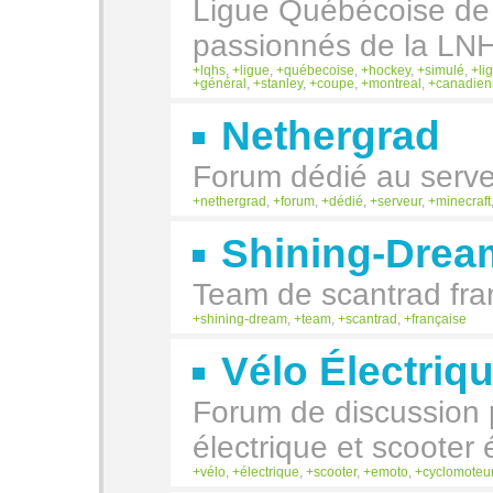
Ligue Québécoise de 
passionnés de la LNH
lqhs
,
ligue
,
québecoise
,
hockey
,
simulé
,
li
général
,
stanley
,
coupe
,
montreal
,
canadien
Nethergrad
Forum dédié au serve
nethergrad
,
forum
,
dédié
,
serveur
,
minecraft
Shining-Drea
Team de scantrad fra
shining-dream
,
team
,
scantrad
,
française
Vélo Électriq
Forum de discussion 
électrique et scooter
vélo
,
électrique
,
scooter
,
emoto
,
cyclomoteu