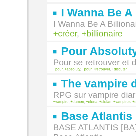
I Wanna Be A 
I Wanna Be A Billiona
créer
,
billionaire
Pour Absolut
Pour se retrouver et d
pour
,
absoluty
,
pour
,
retrouver
,
discuter
The vampire 
RPG sur vampire diari
vampire
,
damon
,
elena
,
stefan
,
vampires
,
Base Atlantis
BASE ATLANTIS [BA] 