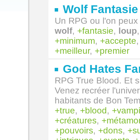
Wolf Fantasie
Un RPG ou l'on peux 
wolf
,
fantasie
,
loup
minimum
,
accepte
meilleur
,
premier
God Hates Fa
RPG True Blood. Et si 
Venez recréer l'univer
habitants de Bon Tem
true
,
blood
,
vampi
créatures
,
métamo
pouvoirs
,
dons
,
s