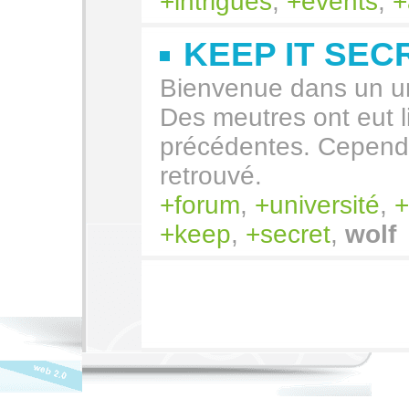
intrigues
,
events
,
KEEP IT SEC
Bienvenue dans un un
Des meutres ont eut 
précédentes. Cependan
retrouvé.
forum
,
université
,
keep
,
secret
,
wolf