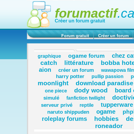
forumactif
.c
Créer un forum gratuit
Forum gratuit
Créer un forum
chez ca
ogame forum
graphique
catch
littérature
bobba hote
aion
créer un forum
wawapowa fil
harry potter
p
pullip passion
moonlight
download paradise
dody wood
board
one piece
doctivi
simulé
fanfiction twilight
tupperware
serveur privé
reptile
ogame
php
naruto shippuden
hobbies
de
roleplay forums
roneador