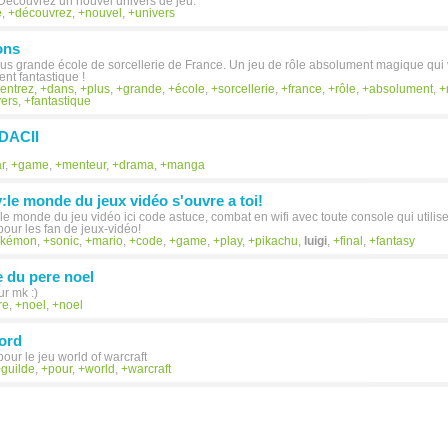
 Decouvrez un nouvel univers de jeu.
e
,
découvrez
,
nouvel
,
univers
ons
lus grande école de sorcellerie de France. Un jeu de rôle absolument magique qu
nt fantastique !
entrez
,
dans
,
plus
,
grande
,
école
,
sorcellerie
,
france
,
rôle
,
absolument
,
vers
,
fantastique
DACII
ar
,
game
,
menteur
,
drama
,
manga
le monde du jeux vidéo s'ouvre a toi!
 monde du jeu vidéo ici code astuce, combat en wifi avec toute console qui utilise la
pour les fan de jeux-vidéo!
okémon
,
sonic
,
mario
,
code
,
game
,
play
,
pikachu
,
luigi
,
final
,
fantasy
 du pere noel
ur mk :)
re
,
noel
,
noel
ord
our le jeu world of warcraft
guilde
,
pour
,
world
,
warcraft