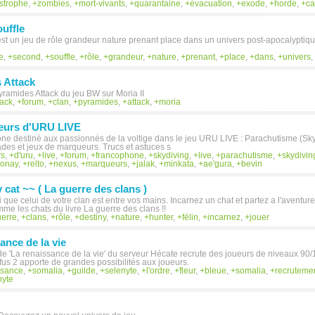
strophe
,
zombies
,
mort-vivants
,
quarantaine
,
évacuation
,
exode
,
horde
,
ca
uffle
st un jeu de rôle grandeur nature prenant place dans un univers post-apocalyptiq
e
,
second
,
souffle
,
rôle
,
grandeur
,
nature
,
prenant
,
place
,
dans
,
univers
,
 Attack
ramides Attack du jeu BW sur Moria II
tack
,
forum
,
clan
,
pyramides
,
attack
,
moria
geurs d'URU LIVE
e destiné aux passionnés de la voltige dans le jeu URU LIVE : Parachutisme (Skydi
lades et jeux de marqueurs. Trucs et astuces s
rs
,
d'uru
,
live
,
forum
,
francophone
,
skydiving
,
live
,
parachutisme
,
skydivin
onay
,
relto
,
nexus
,
marqueurs
,
jalak
,
minkata
,
ae'gura
,
bevin
 cat ~~ ( La guerre des clans )
i que celui de votre clan est entre vos mains. Incarnez un chat et partez a l'aventur
mme les chats du livre La guerre des clans !!
erre
,
clans
,
rôle
,
destiny
,
nature
,
hunter
,
félin
,
incarnez
,
jouer
ance de la vie
de 'La renaissance de la vie' du serveur Hécate recrute des joueurs de niveaux 90
fus 2 apporte de grandes possibilités aux joueurs.
ssance
,
somalia
,
guilde
,
selenyte
,
l'ordre
,
fleur
,
bleue
,
somalia
,
recruteme
nyte