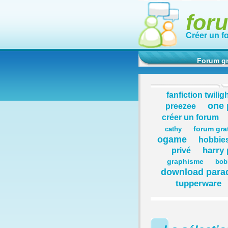
for
Créer un f
Forum gr
fanfiction twilig
one 
preezee
créer un forum
forum gra
cathy
ogame
hobbie
harry 
privé
graphisme
bob
download para
tupperware