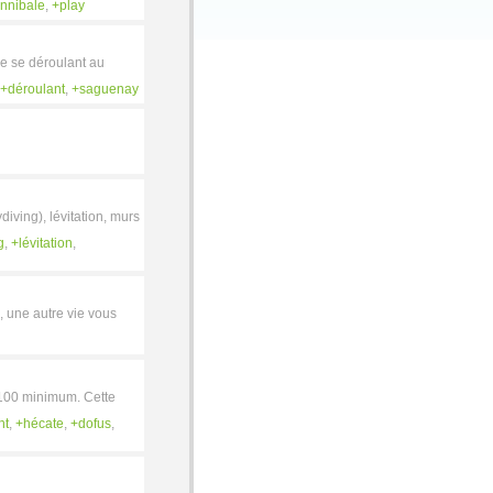
nnibale
,
play
ue se déroulant au
déroulant
,
saguenay
ving), lévitation, murs
g
,
lévitation
,
e, une autre vie vous
/100 minimum. Cette
nt
,
hécate
,
dofus
,