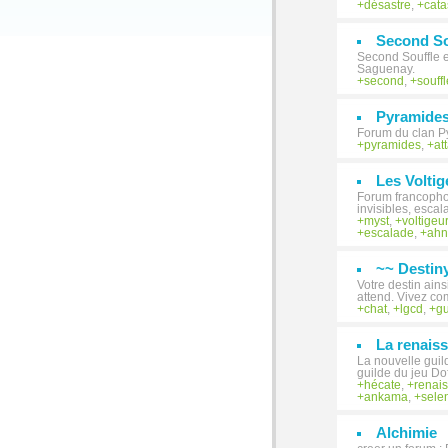
désastre
,
cata
Second So
Second Souffle e
Saguenay.
second
,
souffl
Pyramides
Forum du clan Py
pyramides
,
at
Les Volti
Forum francophon
invisibles, esca
myst
,
voltigeu
escalade
,
ahn
~~ Destiny
Votre destin ains
attend. Vivez co
chat
,
lgcd
,
gu
La renaiss
La nouvelle guil
guilde du jeu Do
hécate
,
renai
ankama
,
sele
Alchimie