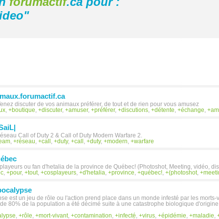
on
forumactif
.ca pour :
video
"
imaux.forumactif.ca
nez discuter de vos animaux préférer, de tout et de rien pour vous amusez
ux
,
boutique
,
discuter
,
amuser
,
préférer
,
discutions
,
détente
,
échange
,
am
SaiL|
éseau Call of Duty 2 & Call of Duty Modern Warfare 2.
team
,
réseau
,
call
,
duty
,
call
,
duty
,
modern
,
warfare
uébec
splayeurs ou fan d'hetalia de la province de Québec! (Photoshot, Meeting, vidéo, di
ec
,
pour
,
tout
,
cosplayeurs
,
d'hetalia
,
province
,
québec!
,
(photoshot
,
meeti
pocalypse
e est un jeu de rôle ou l'action prend place dans un monde infesté par les morts
 de 80% de la population a été décimé suite à une catastrophe biologique d'origin
alypse
,
rôle
,
mort-vivant
,
contamination
,
infecté
,
virus
,
épidémie
,
maladie
,