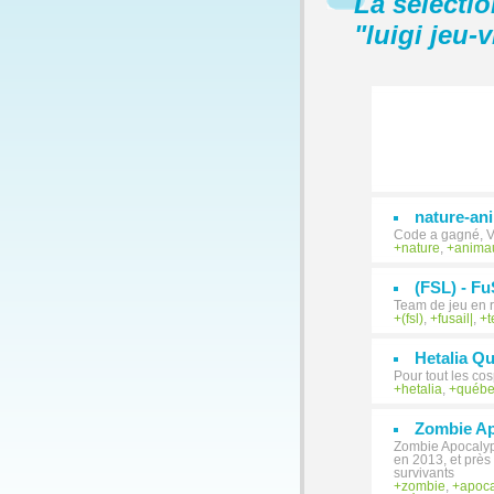
La sélecti
"
luigi jeu-
nature-an
Code a gagné, Ve
nature
,
anima
(FSL) - Fu
Team de jeu en r
(fsl)
,
fusail|
,
Hetalia Q
Pour tout les co
hetalia
,
québ
Zombie A
Zombie Apocalyps
en 2013, et près
survivants
zombie
,
apoc