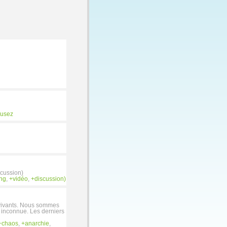
usez
scussion)
ng
,
vidéo
,
discussion)
-vivants. Nous sommes
e inconnue. Les derniers
chaos
,
anarchie
,