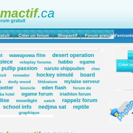
umactif
.ca
orum gratuit
atuit
Créer un forum
Shopactif
Forum gratuit d'entraid
desert operation
wawapowa film
ht
piece
habbo
ogame
roleplay forums
Créer u
pullip passion
naruto shippuden
chez
hockey simulé
board
tuit
roneador
s
mylaise serveur
dody wood
littérature
potter
eden flash
forum de
bionicle
ogame forum
triathlon forum
ba hotel
dise
rappelz forum
moonlight
catch
school info
nedjma sat
reptile
graphique