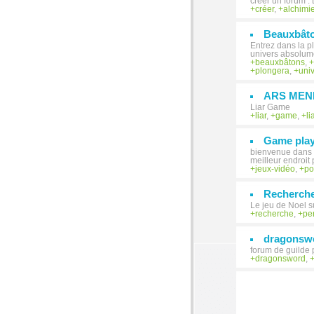
creer un forum :
créer
,
alchimi
Beauxbât
Entrez dans la p
univers absolume
beauxbâtons
,
plongera
,
uni
ARS MEN
Liar Game
liar
,
game
,
li
Game play:
bienvenue dans le
meilleur endroit 
jeux-vidéo
,
p
Recherche
Le jeu de Noel s
recherche
,
pe
dragonsw
forum de guilde p
dragonsword
,