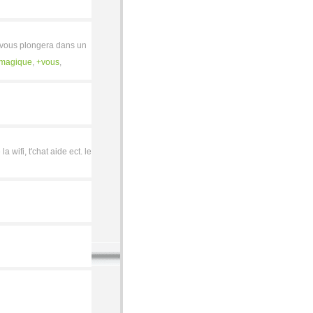
i vous plongera dans un
magique
,
vous
,
 wifi, t'chat aide ect. le