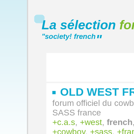
La sélection
fo
"
society! french
"
OLD WEST F
forum officiel du co
SASS france
c.a.s
,
west
,
french
cowboy
,
sass
,
fra