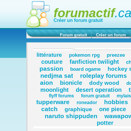
forumactif
.c
Créer un forum gratuit
Forum gratuit
Créer un forum
littérature
pokemon rpg
preezee
couture
fanfiction twilight
ch
passion
hockey 
board ogame
nedjma sat
roleplay forums
aion
bionicle
dody wood
d
moonlight
desert operation
flyff forums
forum gratuit
mylais
tupperware
hobbies
roneador
catch
one piece
graphique
naruto shippuden
wawapow
potter