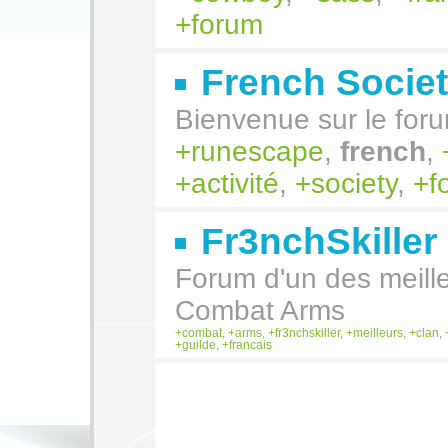
forum
French Socie
Bienvenue sur le foru
runescape
,
french
,
activité
,
society
,
f
Fr3nchSkiller
Forum d'un des meill
Combat Arms
combat
,
arms
,
fr3nchskiller
,
meilleurs
,
clan
,
guilde
,
francais