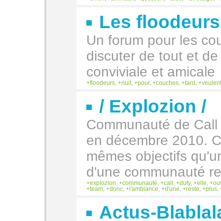
Les floodeurs 
Un forum pour les cou
discuter de tout et d
conviviale et amicale
floodeurs
,
nuit
,
pour
,
couches
,
tard
,
veulen
/ Explozion /
Communauté de Call o
en décembre 2010. C
mêmes objectifs qu'u
d'une communauté res
explozion
,
communauté
,
call
,
duty
,
elle
,
ou
team
,
donc
,
l'ambiance
,
d'une
,
reste
,
plus
,
Actus-Blabla