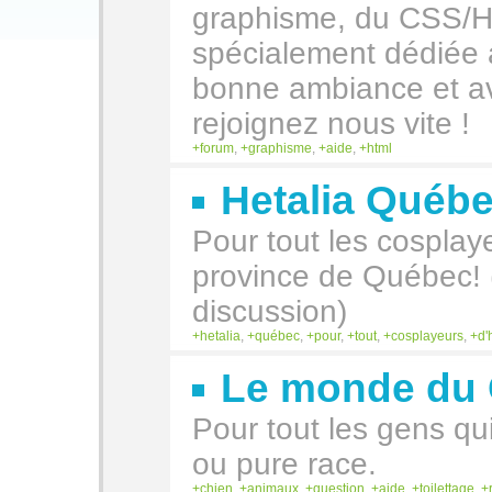
graphisme, du CSS/H
spécialement dédiée
bonne ambiance et av
rejoignez nous vite !
forum
,
graphisme
,
aide
,
html
Hetalia Québ
Pour tout les cosplaye
province de Québec! 
discussion)
hetalia
,
québec
,
pour
,
tout
,
cosplayeurs
,
d'
Le monde du 
Pour tout les gens qui 
ou pure race.
chien
,
animaux
,
question
,
aide
,
toilettage
,