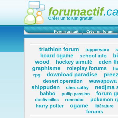
forumactif
.c
Créer un forum gratuit
Forum gratuit
Créer un forum
triathlon forum
tupperware
s
b
board ogame
school info
wood
eden f
hockey simulé
graphisme
roleplay forums
ho
download paradise
pree
rpg
wawapowa 
desert operation
shippuden
nedjma 
chez cathy
forum gr
habbo
pullip passion
pokemon r
roneador
doctivieilles
ogame
harry potter
littérature
forums