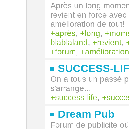
Après un long moment
revient en force ave
amélioration de tout!
après
,
long
,
mome
blablaland
,
revient
,
forum
,
amélioratio
SUCCESS-LI
On a tous un passé pl
s'arrange...
success-life
,
succes
Dream Pub
Forum de publicité o