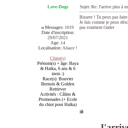
Love-Dogs
Sujet: Re: J'arrive plus 
Bizarre ! Tu peux pas faire
Je fais comme je peux désol
Messages
:
1019
pas vraiment t'aider
Date d'inscription
:
29/07/2021
Age
:
14
Localisation
:
Alsace !
Chien(s)
Prénom(s) + âge
:
Baya
& Haïka, 6 ans & 6
mois :)
Race(s)
:
Bouvier
Bernois & Golden
Retriever
Activités
:
Câlins &
Promenades (+ Ecole
du chiot pour Haïka)
J'arriv