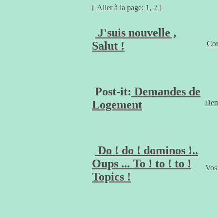
[
Aller à la page:
1
,
2
]
J'suis nouvelle ,
Salut !
Com
Post-it:
Demandes de
Logement
Dem
Do ! do ! dominos !..
Oups ... To ! to ! to !
Vos 
Topics !