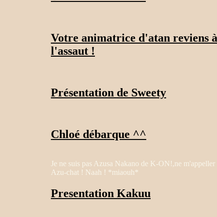
Votre animatrice d'atan reviens 
l'assaut !
Présentation de Sweety
Chloé débarque ^^
Je ne suis pas Azusa Nakano de K-ON!,ne m'appeller
Azu-chat ! Naah ! *miaouh*
Presentation Kakuu