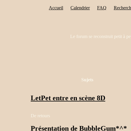
Accueil
Calendrier
FAQ
Recherch
Le forum se reconstruit petit à pe
Sujets
LetPet entre en scène 8D
De retours
Présentation de BubbleGum*^*