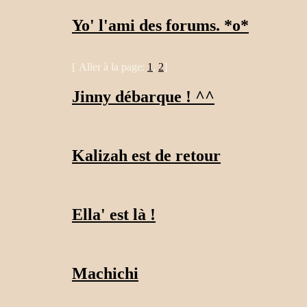
Yo' l'ami des forums. *o*
[
Aller à la page:
1
,
2
]
Jinny débarque ! ^^
Kalizah est de retour
Ella' est là !
Machichi