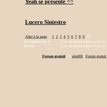
Yeah se présente ^^
Lucero Siníestro
Aller à la page
:
1
,
2
,
3
,
4
,
5
,
6
,
7
,
8
,
9
,
10
Permission de ce
Vous
ne pouvez pas
poster de
forum:
Vous
ne pouvez pas
répondre 
Forum gratuit
|
©
phpBB
|
Forum gratuit 