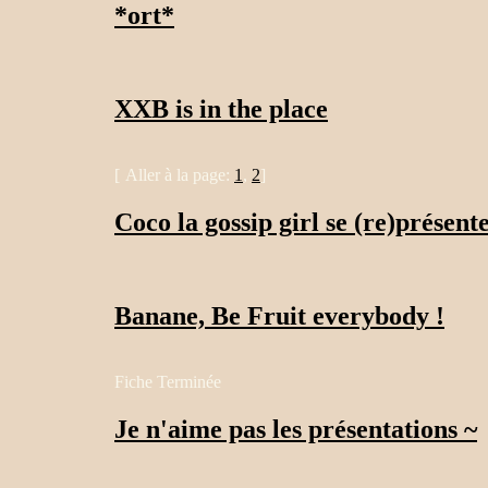
*ort*
XXB is in the place
[
Aller à la page:
1
,
2
]
Coco la gossip girl se (re)présent
Banane, Be Fruit everybody !
Fiche Terminée
Je n'aime pas les présentations ~