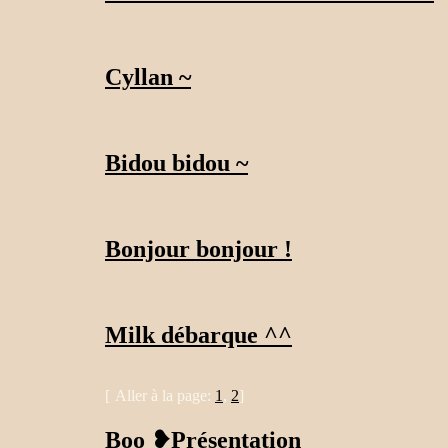
Cyllan ~
Bidou bidou ~
Bonjour bonjour !
Milk débarque ^^
[
Aller à la page:
1
,
2
]
Boo ❥Présentation