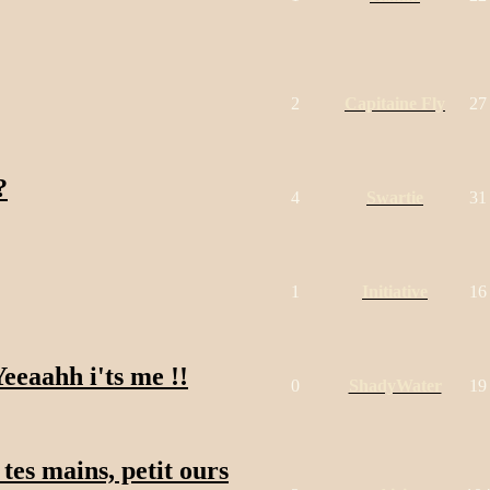
2
Capitaine Fly
27
?
4
Swartie
31
1
Initiative
16
eeaahh i'ts me !!
0
ShadyWater
19
tes mains, petit ours