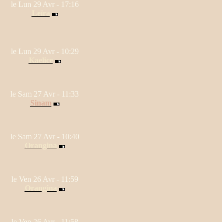
le Lun 29 Avr - 17:16
Leïra
le Lun 29 Avr - 10:29
Kaelice
le Sam 27 Avr - 11:33
Sinam
le Sam 27 Avr - 10:40
Orangina
le Ven 26 Avr - 11:59
Orangina
le Ven 26 Avr - 11:58