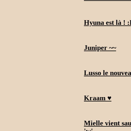
Hyuna est là ! 
Juniper ~~
Lusso le nouvea
Kraam ♥
Mielle vient sa
'w'