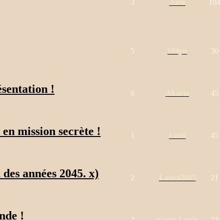
3
Airis
10
5
Milyn
30
ésentation !
6
Akaria
45
 en mission secrète !
1
Lutti
45
 des années 2045. x)
2
Laura2045
21
nde !
2
Kunie Lunie
23