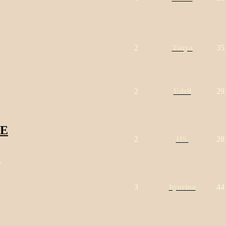
2
Tsuya
35
2
Edell
29
iE
2
HS.
28
.
3
hyorina
44