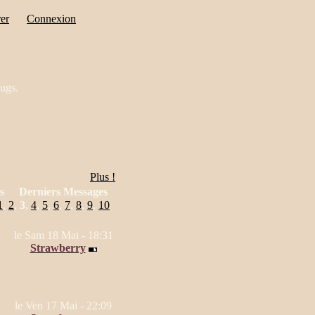
rer
Connexion
bugs.
Plus !
s
Derniers Messages
1
,
2
,
3
,
4
,
5
,
6
,
7
,
8
,
9
,
10
le Sam 18 Mai - 18:31
Strawberry
le Ven 17 Mai - 22:09