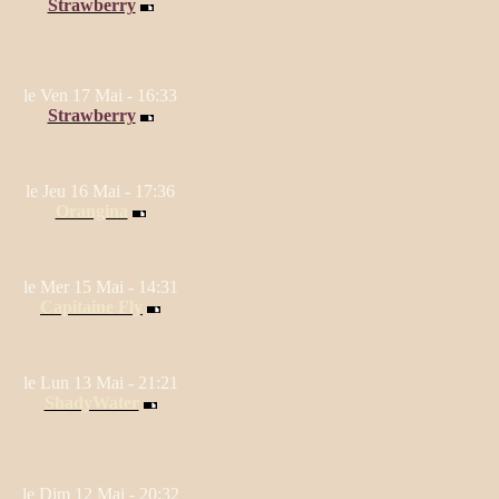
Strawberry
le Ven 17 Mai - 16:33
Strawberry
le Jeu 16 Mai - 17:36
Orangina
le Mer 15 Mai - 14:31
Capitaine Fly
le Lun 13 Mai - 21:21
ShadyWater
le Dim 12 Mai - 20:32