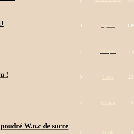
:D
9
Hyuna
19
1
Juniper
25
u !
0
Lusso
20
2
Kraam
25
upoudré W.o.c de sucre
1
Mielle
28