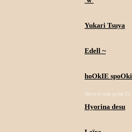
Yukari Tsuya
Edell ~
hoOkIE spoOk
Moi et le code ça fait 23..
Hyorina desu
Leïra