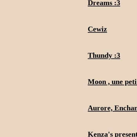
Dreams :3
Cewiz
Thundy :3
Moon , une petit
Aurore, Enchan
Kenza's presen