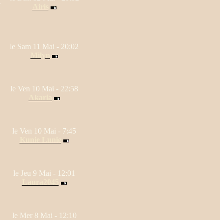
4
Airis
le Sam 11 Mai - 20:02
Milyn
le Ven 10 Mai - 22:58
Akaria
le Ven 10 Mai - 7:45
Kunie Lunie
le Jeu 9 Mai - 12:01
Laura2045
le Mer 8 Mai - 12:10