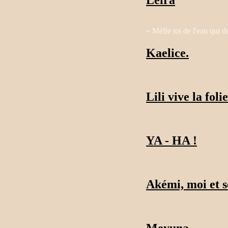
« Méfie toi de l'eau qui do
Kaelice.
Lili vive la foli
YA - HA !
Akémi, moi et 
Meyuna