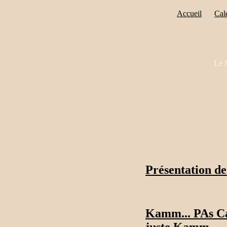
Accueil
Cal
Le f
Présentation d
Kamm... PAs C
juste Kamm