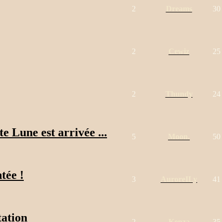
2
Dreams
30
2
Cewiz
25
2
Thundy
24
e Lune est arrivée ...
5
Moon.
50
tée !
3
AuroreILy
41
tation
2
Kenza
35