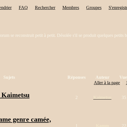
endrier
FAQ
Rechercher
Membres
Groupes
S'enregist
orum se reconstruit petit à petit. Désolée s'il se produit quelques petits 
Sujets
Réponses
Auteur
Vue
Aller à la page
:
e Kaimetsu
2
Kaimetsu
35
ame genre camée,
1
Kamm
22