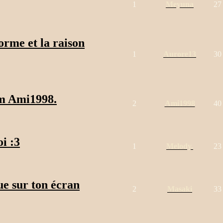
1
Meyuna
27
norme et la raison
1
Aurore13
30
m Ami1998.
2
Ami1998
40
i :3
1
Melody.
23
e sur ton écran
2
Masaki
33