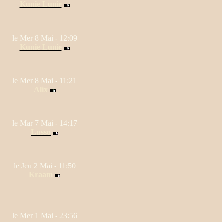
Kunie Lunie
le Mer 8 Mai - 12:09
8
Kunie Lunie
le Mer 8 Mai - 11:21
Alix
le Mar 7 Mai - 14:17
Lusso
le Jeu 2 Mai - 11:50
Kraam
le Mer 1 Mai - 23:56