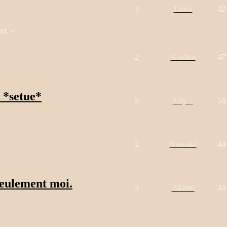
3
Leïra
42
rt. »
2
Kaelice
47
e *setue*
2
Lily ♪
56
2
Nawaki
44
seulement moi.
3
Akémi
44