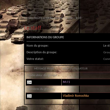
La date/heure actuelle est Mer 19 Déc - 8:38
Le staff
INFORMATIONS DU GROUPE
Nom du groupe:
Le st
Description du groupe:
Grou
Votre statut:
Conn
MESSAGE PRIVÉ
NOM D'UTILISATEUR
Modérateur du groupe
M-J 1
Membres du groupe
Vladimir Romochka