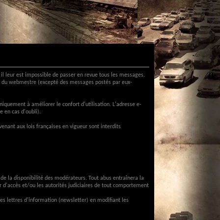
il leur est impossible de passer en revue tous les messages.
 ou du webmestre (excepté des messages postés par eux-
niquement à améliorer le confort d'utilisation. L'adresse e-
e en cas d'oubli).
venant aux lois françaises en vigueur sont interdits
de la disponibilité des modérateurs. Tout abus entraînera la
r d'accès et/ou les autorités judiciaires de tout comportement
s lettres d'information (newsletter) en modifiant les