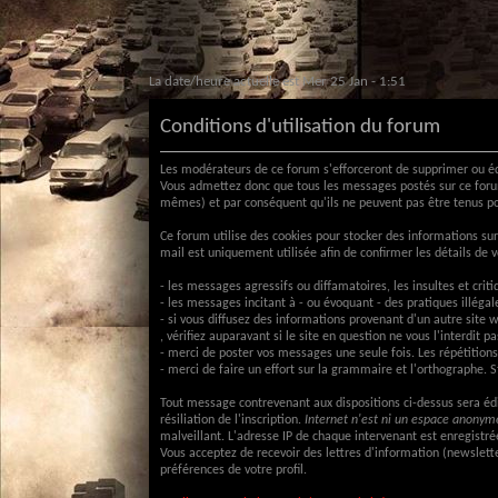
La date/heure actuelle est Mer 25 Jan - 1:51
Conditions d'utilisation du forum
Les modérateurs de ce forum s'efforceront de supprimer ou édi
Vous admettez donc que tous les messages postés sur ce foru
mêmes) et par conséquent qu'ils ne peuvent pas être tenus po
Ce forum utilise des cookies pour stocker des informations sur
mail est uniquement utilisée afin de confirmer les détails de 
- les messages agressifs ou diffamatoires, les insultes et cri
- les messages incitant à - ou évoquant - des pratiques illégale
- si vous diffusez des informations provenant d'un autre site 
, vérifiez auparavant si le site en question ne vous l'interdit 
- merci de poster vos messages une seule fois. Les répétitions
- merci de faire un effort sur la grammaire et l'orthographe. 
Tout message contrevenant aux dispositions ci-dessus sera édi
résiliation de l'inscription.
Internet n'est ni un espace anonyme
malveillant. L'adresse IP de chaque intervenant est enregistrée
Vous acceptez de recevoir des lettres d'information (newslet
préférences de votre profil.