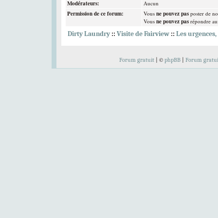
Modérateurs:
Aucun
Permission de ce forum:
Vous
ne pouvez pas
poster de no
Vous
ne pouvez pas
répondre aux
Dirty Laundry
::
Visite de Fairview
::
Les urgences, 
Bravo à nos t
Elliott Peterson
,
C
©
Forum gratuit
|
phpBB
|
Forum gratui
Votez pour
à tous les
Bienvenue 