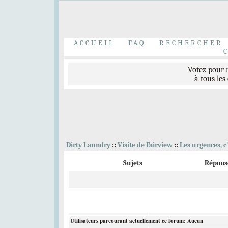
Bravo à nos t
Elliott Peterson
,
C
ACCUEIL
FAQ
RECHERCHER
Votez pour
à tous les
Bienvenue 
Dirty Laundry
::
Visite de Fairview
::
Les urgences, c
Sujets
Répons
Inscrivez-vous au
Et venez accueillir l
Utilisateurs parcourant actuellement ce forum: Aucun