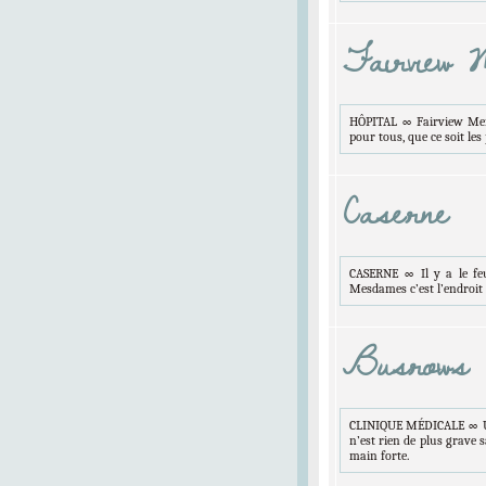
Fairview 
HÔPITAL ∞ Fairview Memor
pour tous, que ce soit le
Caserne
CASERNE ∞ Il y a le fe
Mesdames c’est l’endroit 
Busrows M
CLINIQUE MÉDICALE ∞ Une 
n’est rien de plus grave
main forte.