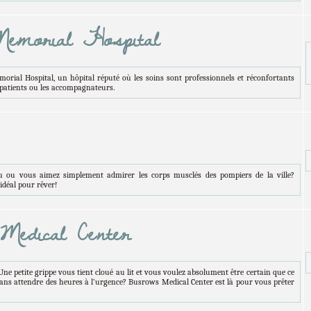
Memorial Hospital
Bravo à nos trois nouveaux modérateurs
ial Hospital, un hôpital réputé où les soins sont professionnels et réconfortants
Elliott Peterson
,
Charlie Walker
&
Alyson Nolans
s patients ou les accompagnateurs.
Votez pour nous
ici,
là
et
maintenant
à tous les deux heures merciiii (=
u ou vous aimez simplement admirer les corps musclés des pompiers de la ville?
idéal pour rêver!
edical Center
Bienvenue Invité sur Dirty Laundry
petite grippe vous tient cloué au lit et vous voulez absolument être certain que ce
 sans attendre des heures à l’urgence? Busrows Medical Center est là pour vous prêter