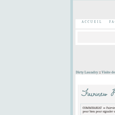
ACCUEIL
FA
Dirty Laundry
::
Visite d
Fairview P
COMMISARIAT ∞ Fairview P
pour bien pour signaler 