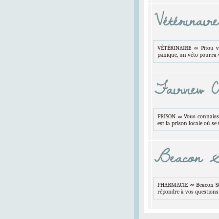
Vétérinaire
VÉTÉRINAIRE ∞ Pitou vie
panique, un véto pourra v
Fairview C
PRISON ∞ Vous connaissez
est la prison locale où s
Beacon S
PHARMACIE ∞ Beacon Stre
répondre à vos questions 