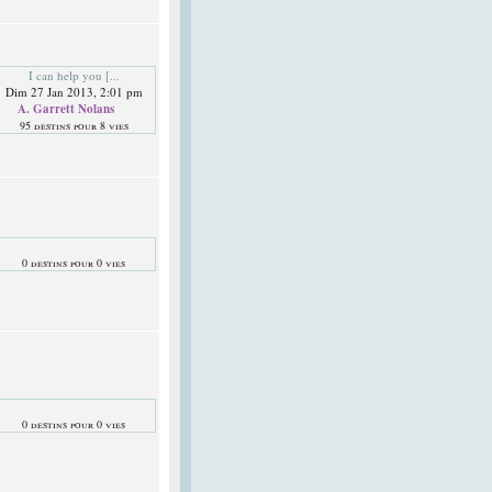
I can help you [...
Dim 27 Jan 2013, 2:01 pm
A. Garrett Nolans
95 destins pour 8 vies
0 destins pour 0 vies
0 destins pour 0 vies