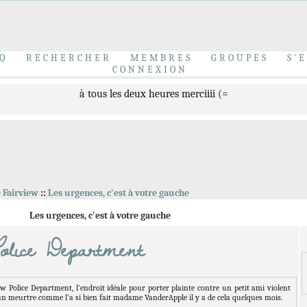
Bravo à nos trois nouveaux modérateurs
Elliott Peterson
,
Charlie Walker
&
Alyson Nolans
Q
RECHERCHER
MEMBRES
GROUPES
S'
CONNEXION
Votez pour nous
ici,
là
et
maintenant
à tous les deux heures merciiii (=
Bienvenue Invité sur Dirty Laundry
e Fairview
::
Les urgences, c'est à votre gauche
Les urgences, c'est à votre gauche
olice Department
Inscrivez-vous au
topic de groupe
dès maintenant.
olice Department, l’endroit idéale pour porter plainte contre un petit ami violent
Et venez accueillir le
nouveau voisin
, très mystérieux....
un meurtre comme l’a si bien fait madame VanderApple il y a de cela quelques mois.