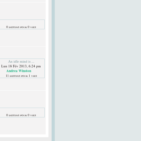
0 destins pour 0 vies
An idle mind is ...
Lun 18 Fév 2013, 6:24 pm
Andrea Winston
11 destins pour 1 vies
0 destins pour 0 vies