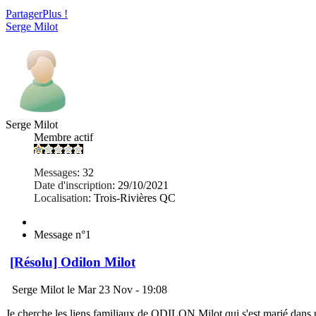
Partager
Plus !
Serge Milot
Serge Milot
Membre actif
Messages
:
32
Date d'inscription
:
29/10/2021
Localisation
:
Trois-Rivières QC
Message n°1
[Résolu] Odilon Milot
Serge Milot le Mar 23 Nov - 19:08
Je cherche les liens familiaux de ODILON Milot qui s'est marié