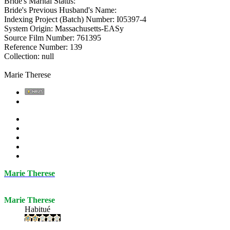
Bride's Marital Status:
Bride's Previous Husband's Name:
Indexing Project (Batch) Number: I05397-4
System Origin: Massachusetts-EASy
Source Film Number: 761395
Reference Number: 139
Collection: null
Marie Therese
Marie Therese
Marie Therese
Habitué