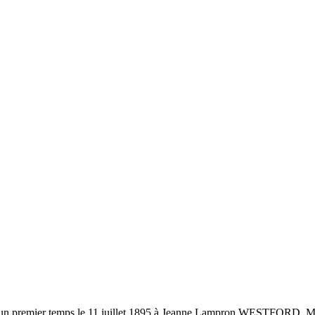
 dans un premier temps le 11 juillet 1895 à Jeanne Lampron WESTF