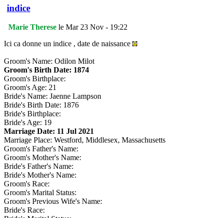
indice
Marie Therese
le Mar 23 Nov - 19:22
Ici ca donne un indice , date de naissance
Groom's Name: Odilon Milot
Groom's Birth Date: 1874
Groom's Birthplace:
Groom's Age: 21
Bride's Name: Jaenne Lampson
Bride's Birth Date: 1876
Bride's Birthplace:
Bride's Age: 19
Marriage Date: 11 Jul 2021
Marriage Place: Westford, Middlesex, Massachusetts
Groom's Father's Name:
Groom's Mother's Name:
Bride's Father's Name:
Bride's Mother's Name:
Groom's Race:
Groom's Marital Status:
Groom's Previous Wife's Name:
Bride's Race: