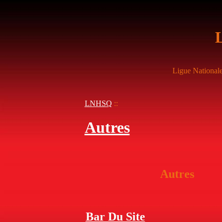
Ligue National
LNHSQ
::
Autres
Autres
Bar Du Site