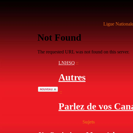
Ligue National
LNHSQ
::
Autres
::
Parlez de vos Can
Sujets