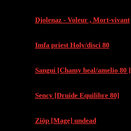
Djolenaz - Voleur , Mort-vivant
Imfa priest Holy/disci 80
Sangui [Chamy heal/amelio 80 ]
Sency [Druide Equilibre 80]
Ziöp [Mage] undead