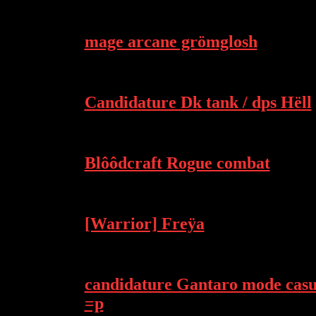
mage arcane grömglosh
Candidature Dk tank / dps Hëll
Blôôdcraft Rogue combat
[Warrior] Freÿa
candidature Gantaro mode cas
=p