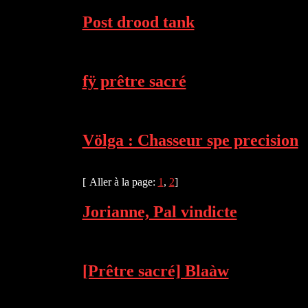
Post drood tank
fÿ prêtre sacré
Völga : Chasseur spe precision
[
Aller à la page:
1
,
2
]
Jorianne, Pal vindicte
[Prêtre sacré] Blaàw