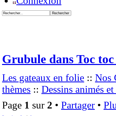
Connexion
Grubule dans Toc toc
Les gateaux en folie
::
Nos 
thèmes
::
Dessins animés et
Page
1
sur
2
•
Partager
•
Plu