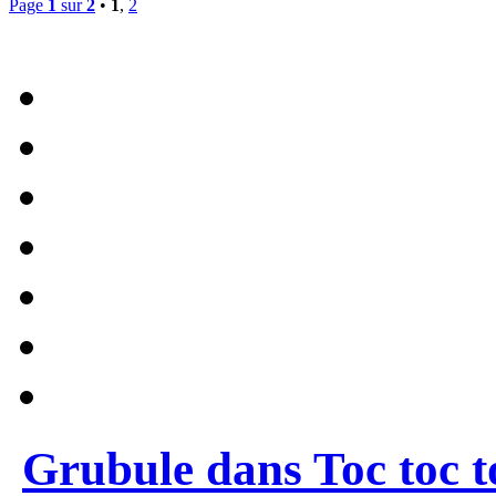
Page
1
sur
2
•
1
,
2
Grubule dans Toc toc t