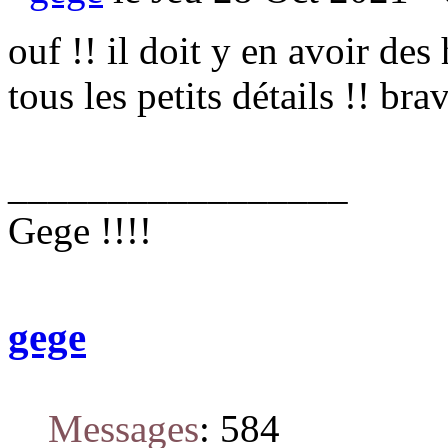
ouf !! il doit y en avoir des
tous les petits détails !! bra
_________________
Gege !!!!
gege
Messages
:
584