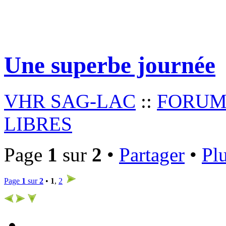
Une superbe journée
VHR SAG-LAC
::
FORUM
LIBRES
Page
1
sur
2
•
Partager
•
Plu
Page
1
sur
2
•
1
,
2