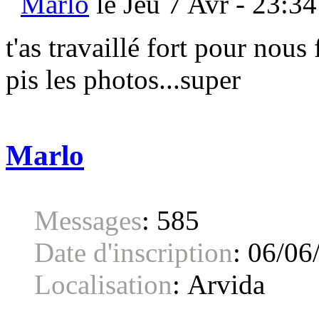
Marlo
le Jeu 7 Avr - 23:34
t'as travaillé fort pour nous
pis les photos...super
Marlo
Messages
:
585
Date d'inscription
:
06/06
Localisation
:
Arvida