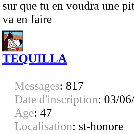
sur que tu en voudra une pit
va en faire
TEQUILLA
Messages
:
817
Date d'inscription
:
03/06
Age
:
47
Localisation
:
st-honore