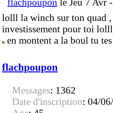
flachpoupon
le Jeu 7 Avr 
lolll la winch sur ton quad 
investissement pour toi lolll
en montent a la boul tu tes
flachpoupon
Messages
:
1362
Date d'inscription
:
04/06
Age
:
45