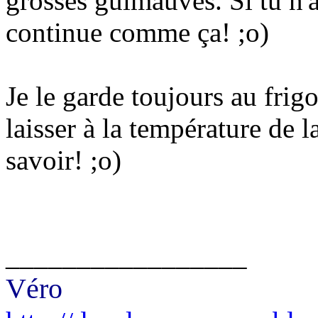
grosses guimauves. Si tu n'a
continue comme ça! ;o)
Je le garde toujours au frigo,
laisser à la température de l
savoir! ;o)
_________________
Véro