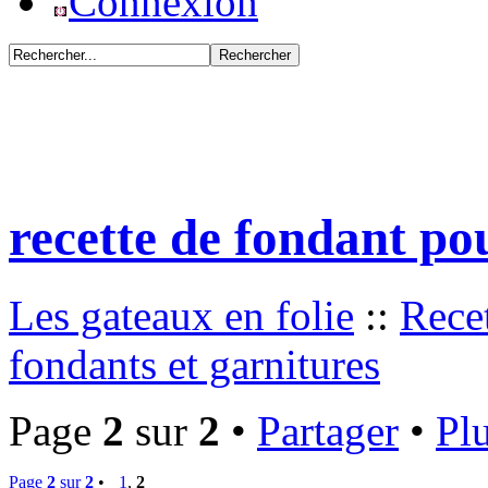
Connexion
recette de fondant po
Les gateaux en folie
::
Rece
fondants et garnitures
Page
2
sur
2
•
Partager
•
Plu
Page
2
sur
2
•
1
,
2