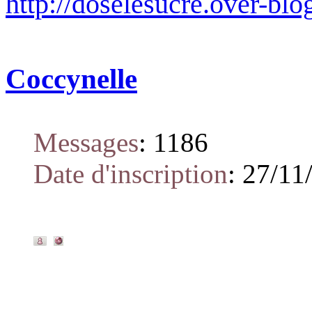
http://doselesucre.over-blo
Coccynelle
Messages
:
1186
Date d'inscription
:
27/11