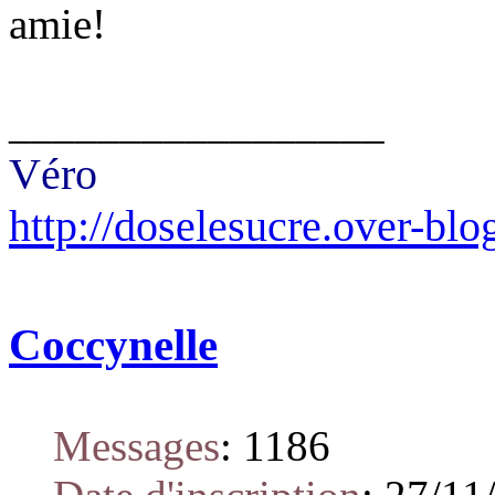
amie!
_________________
Véro
http://doselesucre.over-blo
Coccynelle
Messages
:
1186