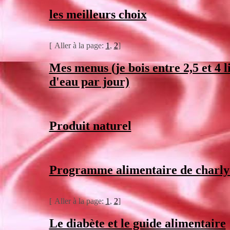
les meilleurs choix
[
Aller à la page:
1
,
2
]
Mes menus (je bois entre 2,5 et 4 l
d'eau par jour)
Produit naturel
Programme alimentaire de charly
[
Aller à la page:
1
,
2
]
Le diabète et le guide alimentaire