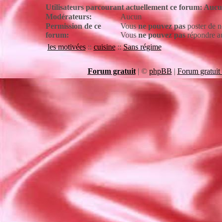
Utilisateurs parcourant actuellement ce forum: Auc
Modérateurs:
Aucun
Permission de ce
Vous
ne pouvez pas
poster de n
forum:
Vous
ne pouvez pas
répondre au
les motivées
::
cuisine
::
Sans régime
Forum gratuit
|
©
phpBB
|
Forum gratuit 